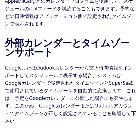
AppleのiCalなどのカレンダープログラムを使用して、スケ
ジュールのiCalフィードを購読することもできます。予約な
どの日時情報はアプリケーション側で設定されたタイムゾー
ンで表示されます。
外部カレンダーとタイムゾー
ンサポート
GoogleまたはOutlookカレンダーから空き時間情報をイン
ポートしてスケジュールに表示する場合、システムは
Googleカレンダーで設定されたタイムゾーンとSuperSaaS
で使用されているタイムゾーンを自動的に変換します。これ
は、予定をGoogleカレンダーに公開した場合にも発生しま
す。このため、GoogleカレンダーまたはOutlookアカウン
トでタイムゾーンが正しく設定されていることを確認して下
さい。