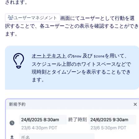
されます。
ユーザーマネジメント
画面にてユーザーとして行動を選
択することで、各ユーザーごとの表示を確認することができ
ます。
オートテキスト
の
及び
を用いて、
$now
$zone
スケジュール上部のホワイトスペースなどで
現時刻とタイムゾーンを表示することもでき
ます。