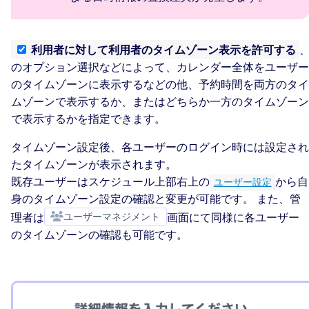
利用者に対して利用者のタイムゾーン表示を許可する
のオプション選択などによって、カレンダー全体をユーザー
のタイムゾーンに表示するなどの他、予約時間を両方のタイ
ムゾーンで表示するか、またはどちらか一方のタイムゾーン
で表示するかを指定できます。
タイムゾーン設定後、各ユーザーのログイン時には設定され
たタイムゾーンが表示されます。
既存ユーザーはスケジュール上部右上の
から自
ユーザー設定
身のタイムゾーン設定の確認と変更が可能です。 また、管
理者は
ユーザーマネジメント
画面にて同様に各ユーザー
のタイムゾーンの確認も可能です。