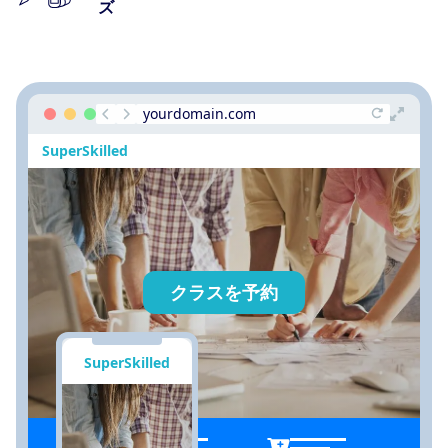
ズ
yourdomain.com
SuperSkilled
クラスを予約
SuperSkilled