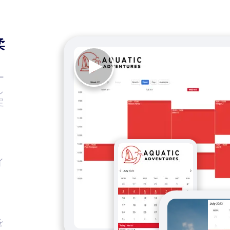
柔
ー
し
定
イ
を