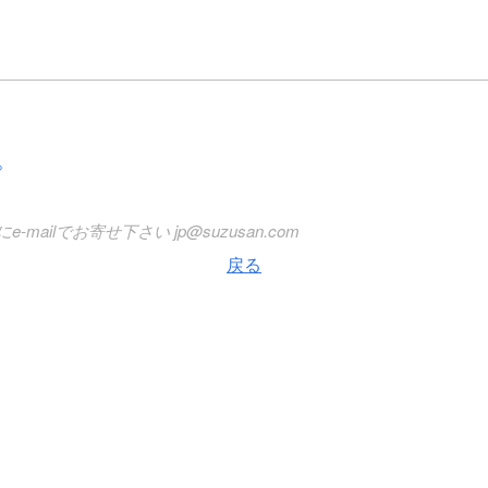
プ
mailでお寄せ下さい jp@suzusan.com
戻る