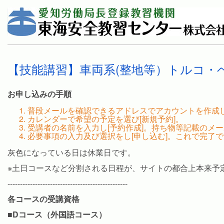
【技能講習】車両系(整地等）トルコ・
お申し込みの手順
普段メールを確認できるアドレスでアカウントを作成
カレンダーで希望の予定を選び[新規予約]。
受講者の名前を入力し[予約作成]。持ち物等記載のメ
必要事項の入力及び選択をし[申し込む]。これで完了
灰色になっている日は休業日です。
※土日コースなど分割される日程が、サイトの都合上本来予
------------------------------------------------
各コースの受講資格
■Dコース（外国語コース）