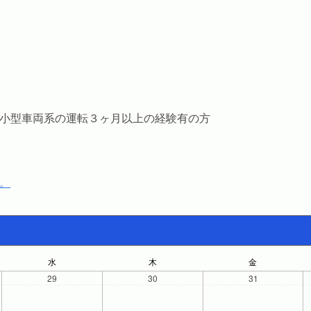
小型車両系の運転３ヶ月以上の経験有の方
。
水
木
金
29
30
31