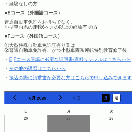
・経験なしの方
■Eコース（外国語コース）
普通自動車免許をお持ちでなく、
小型車両系の運転6ヶ月の以上の経験有 の方
■Fコース（外国語コース）
①大型特殊自動車免許証有り又は
②普通自動車免許有、かつ小型車両系運転特別教育修了後、
・
E,Fコース受講に必要な証明書/資料サンプルはこちらから
・
その他の講習はこちらから
・
振込の際に請求書が必要な方はこちらで申し込みできます
8月 2026
今日
月
週
日
月
火
26
27
28