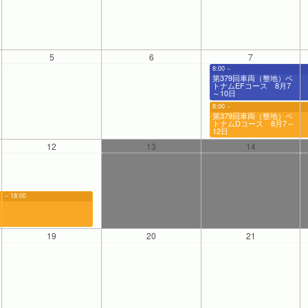
5
6
7
8:00 −
第379回車両（整地）ベ
トナムEFコース 8月7
～10日
8:00 −
第379回車両（整地）ベ
トナムDコース 8月7～
12日
12
13
14
− 18:00
19
20
21