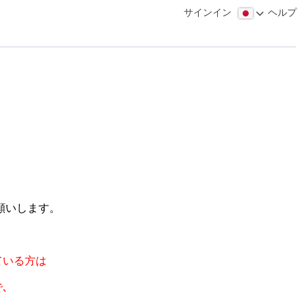
サインイン
ヘルプ
願いします。
ている方は
､