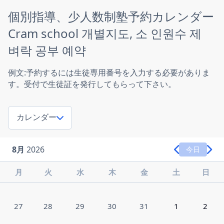
個別指導、少人数制塾予約カレンダー
Cram school 개별지도, 소 인원수 제
벼락 공부 예약
例文:予約するには生徒専用番号を入力する必要がありま
す。受付で生徒証を発行してもらって下さい。
カレンダー
8月
2026
今日
月
火
水
木
金
土
日
27
28
29
30
31
1
2