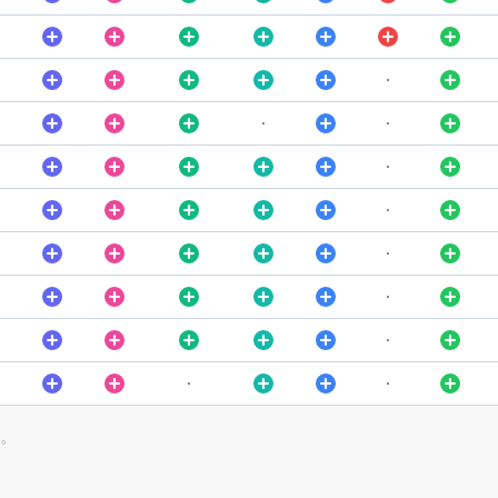
·
·
·
·
·
·
·
·
·
·
。