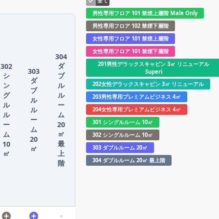
全て
男性専用フロア 101 禁煙上層階 Male Only
男性専用フロア 102 禁煙下層階
女性専用フロア 101 禁煙上層階
女性専用フロア 101 禁煙下層階
304
201男性デラックスキャビン 3㎡ リニューアル
ダ
302
303
Superi
シ
ブ
ダ
202女性デラックスキャビン 3㎡ リニューアル
ン
ル
ブ
グ
ル
203男性専用プレミアムビジネス 4㎡
ル
ル
ー
ル
204女性専用プレミアムビジネス 4㎡
ル
ム
ー
301 シングルルーム 10㎡
ー
20
ム
㎡
ム
302 シングルルーム 10㎡
20
最
10
㎡
303 ダブルルーム 20㎡
㎡
上
304 ダブルルーム 20㎡ 最上階
階
·