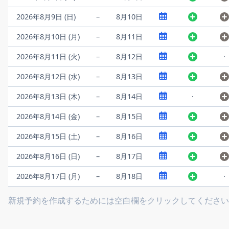
2026年8月9日 (日)
–
8月10日
2026年8月10日 (月)
–
8月11日
2026年8月11日 (火)
–
8月12日
·
2026年8月12日 (水)
–
8月13日
2026年8月13日 (木)
–
8月14日
·
2026年8月14日 (金)
–
8月15日
2026年8月15日 (土)
–
8月16日
2026年8月16日 (日)
–
8月17日
2026年8月17日 (月)
–
8月18日
·
新規予約を作成するためには空白欄をクリックしてください