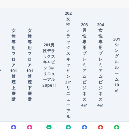
202
女
性
203
204
デ
男
女
女
女
ラ
性
性
性
性
301
ッ
専
専
専
専
シ
201男
ク
用
用
用
用
ン
性デラ
ス
プ
プ
フ
フ
グ
ックス
キ
レ
レ
ロ
ロ
ル
キャビ
ャ
ミ
ミ
ア
ア
ル
ン 3㎡
ビ
ア
ア
2
101
101
ー
リニュ
禁
禁
ン
ム
ム
ム
ーアル
煙
煙
3㎡
ビ
ビ
10
Superi
上
下
リ
ジ
ジ
㎡
層
層
ニ
ネ
ネ
階
階
ュ
ス
ス
ー
4㎡
4㎡
ア
ル