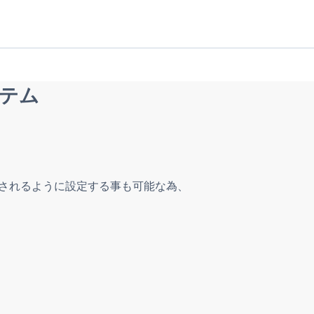
テム
。
示されるように設定する事も可能な為、