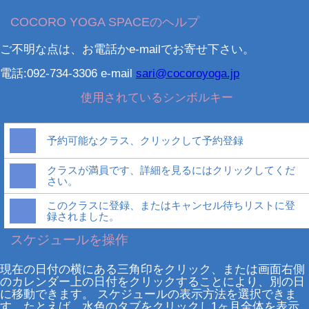
COCORO YOGA SPACEのヘルプ
ご不明な点は、お電話かe-mailでお寄せ下さい。
電話:092‐734‐3306 e-mail
sari@cocoroyoga.jp
使用されているシンボルキー
予約可能なクラス、クリックして予約登録
クラスが満員です、詳細を見るにはクリックしてくだ
さい。
このクラスに登録、またはキャンセル待ちリストに登
録されました。
スケジュールを操作
現在の日付の横にある三角印をクリック、または画面右側
のカレンダー上の日付をクリックすることにより、別の日
に移動できます。 スケジュールの表示方法を選択できま
す。たとえば、水色のタブをクリックし1ヶ月全体を表示