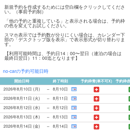
新規予約を作成するためには空白欄をクリックしてくださ
い。（事前予約制）
「他の予約と重複している」と表示される場合は、予約枠
の色を変えてお試しください。
スマホ表示では予約数が分りにくい場合は、カレンダー下
部の「デスクトップ版を表示」で表示形式が切り替わりま
す。
【利用可能時間は、予約日14：00〜翌日（連泊の場合は
最終日翌日）11：00迄となります】
no-carの予約可能日時
開始日時
終了時刻
予約枠青(車不可X)
予約枠赤
2026年8月10日 (月)
–
8月10日
2026年8月11日 (火)
–
8月11日
2026年8月12日 (水)
–
8月12日
2026年8月13日 (木)
–
8月13日
2026年8月14日 (金)
–
8月14日