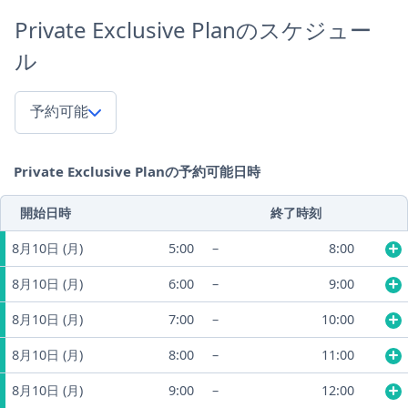
Private Exclusive Planのスケジュー
ル
予約可能
Private Exclusive Planの予約可能日時
開始日時
終了時刻
8月10日 (月)
5:00
–
8:00
8月10日 (月)
6:00
–
9:00
8月10日 (月)
7:00
–
10:00
8月10日 (月)
8:00
–
11:00
8月10日 (月)
9:00
–
12:00