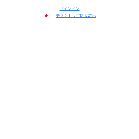
サインイン
デスクトップ版を表示