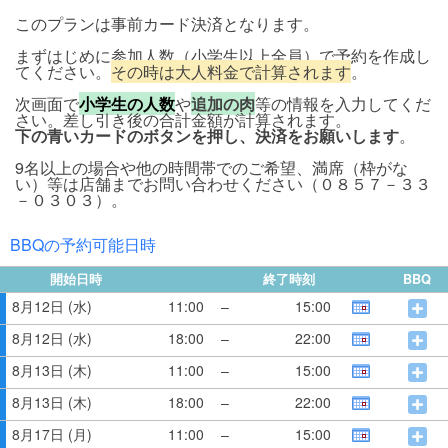
このプランは事前カード決済となります。
まずはじめに参加人数（小学生以上全員）で予約を作成し
てください。
その時は大人料金で計算されます
。
次画面で
小学生の人数
や
追加の肉
等の情報を入力してくだ
さい。差し引き後の合計金額が計算されます。
下の青いカードのボタンを押し、決済をお願いします
。
9名以上の場合や他の時間帯でのご希望、満席（枠がな
い）等は店舗までお問い合わせください（０８５７－３３
－０３０３）。
BBQの予約可能日時
開始日時
終了時刻
BBQ
8月12日 (水)
11:00
–
15:00
8月12日 (水)
18:00
–
22:00
8月13日 (木)
11:00
–
15:00
8月13日 (木)
18:00
–
22:00
8月17日 (月)
11:00
–
15:00