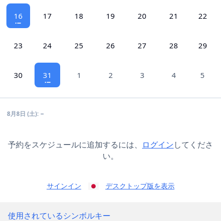
16
17
18
19
20
21
22
23
24
25
26
27
28
29
30
31
1
2
3
4
5
–
8月8日 (土):
予約をスケジュールに追加するには、
ログイン
してくださ
い。
サインイン
デスクトップ版を表示
使用されているシンボルキー