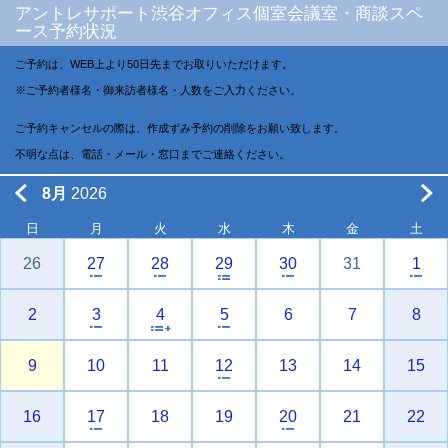
アントレサポート渋谷オフィス個室会議室・商談スペ
ース予約状況
ご予約は、WEB上より50日先までお取りいただけます。
※ご予約者様名・御来訪者様名・人数をご入力ください。
ご予約キャンセルの際は、作成ずみ予約の削除をお願い致します。
不明な点は、電話・メール・窓口までご連絡ください。
8月
2026
日
月
火
水
木
金
土
26
27
28
29
30
31
1
2
3
4
5
6
7
8
9
10
11
12
13
14
15
16
17
18
19
20
21
22