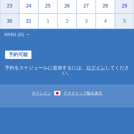
23
24
25
26
27
28
29
30
31
1
2
3
4
5
–
8月9日 (日):
予約可能
予約をスケジュールに追加するには、
ログイン
してくださ
い。
サインイン
デスクトップ版を表示